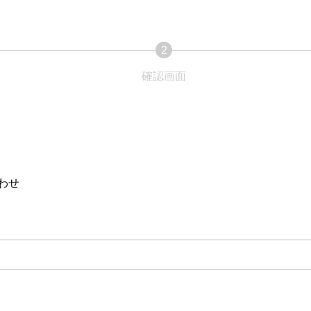
2
現
確認画面
現
在
在
表
表
示
示
さ
さ
わせ
れ
れ
て
て
い
い
る
る
画
画